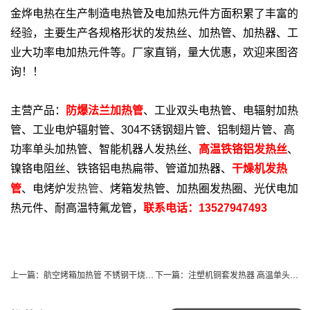
金烨电热在生产制造电热管及电加热元件方面积累了丰富的
经验，主要生产各规格形状的发热丝、加热管、加热器、工
业大功率电加热元件等。厂家直销，量大优惠，欢迎来图咨
询！！
主营产品：
防爆法兰加热管
、工业双头电热管、电辐射加热
管、工业电炉辐射管、304不锈钢翅片管、铝制翅片管、高
功率单头加热管、智能机器人发热丝、
高温铁铬铝发热丝
、
镍铬电阻丝、铁铬铝电热扁带、管道加热器、
干燥机发热
发热管、
管
、电烤炉
烤箱发热管、加热圈发热圈、光伏电加
热元件、耐高温特氟龙管，
联系电话：13527947493
上一篇：
航空烤箱加热管 不锈钢干烧型发热管 耐高温航空机载设备发热管
下一篇：
注塑机铜套发热器 高温单头加热管 空气干烧电热管